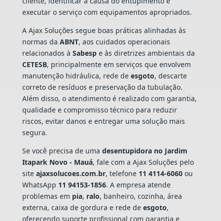
cliente, identificar a causa do entupimento e
executar o serviço com equipamentos apropriados.
A Ajax Soluções segue boas práticas alinhadas às
normas da
ABNT
, aos cuidados operacionais
relacionados à
Sabesp
e às diretrizes ambientais da
CETESB
, principalmente em serviços que envolvem
manutenção hidráulica, rede de
esgoto
, descarte
correto de resíduos e preservação da tubulação.
Além disso, o atendimento é realizado com garantia,
qualidade e compromisso técnico para reduzir
riscos, evitar danos e entregar uma solução mais
segura.
Se você precisa de uma
desentupidora no Jardim
Itapark Novo - Mauá
, fale com a Ajax Soluções pelo
site
ajaxsolucoes.com.br
, telefone
11 4114-6060
ou
WhatsApp
11 94153-1856
. A empresa atende
problemas em
pia
,
ralo
, banheiro, cozinha, área
externa, caixa de gordura e rede de
esgoto
,
oferecendo suporte profissional com garantia e