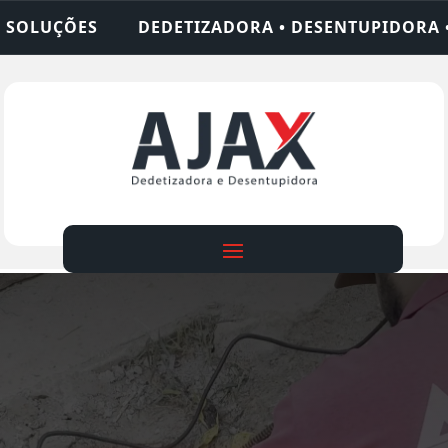
ZADORA • DESENTUPIDORA • LIMPEZA DE FOSSA • 