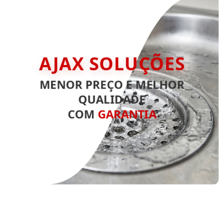
AJAX SOLUÇÕES
MENOR PREÇO E MELHOR
QUALIDADE
COM
GARANTIA