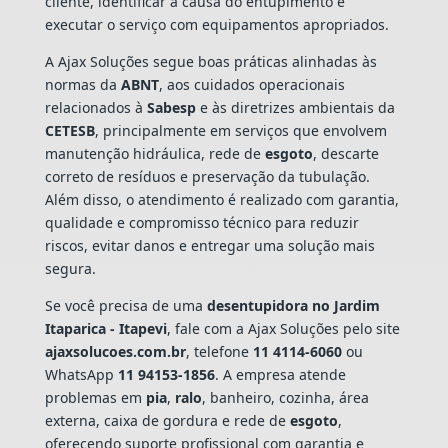
cliente, identificar a causa do entupimento e
executar o serviço com equipamentos apropriados.
A Ajax Soluções segue boas práticas alinhadas às
normas da
ABNT
, aos cuidados operacionais
relacionados à
Sabesp
e às diretrizes ambientais da
CETESB
, principalmente em serviços que envolvem
manutenção hidráulica, rede de
esgoto
, descarte
correto de resíduos e preservação da tubulação.
Além disso, o atendimento é realizado com garantia,
qualidade e compromisso técnico para reduzir
riscos, evitar danos e entregar uma solução mais
segura.
Se você precisa de uma
desentupidora no Jardim
Itaparica - Itapevi
, fale com a Ajax Soluções pelo site
ajaxsolucoes.com.br
, telefone
11 4114-6060
ou
WhatsApp
11 94153-1856
. A empresa atende
problemas em
pia
,
ralo
, banheiro, cozinha, área
externa, caixa de gordura e rede de
esgoto
,
oferecendo suporte profissional com garantia e