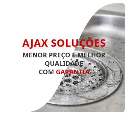
AJAX SOLUÇÕES
MENOR PREÇO E MELHOR
QUALIDADE
COM
GARANTIA