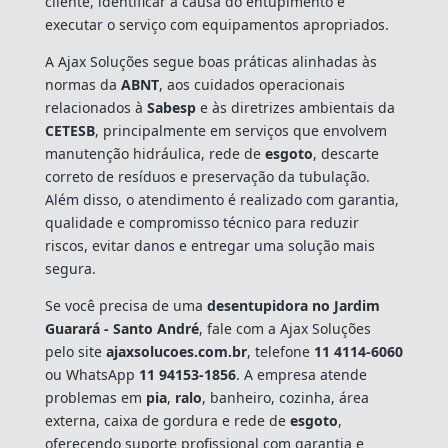
cliente, identificar a causa do entupimento e
executar o serviço com equipamentos apropriados.
A Ajax Soluções segue boas práticas alinhadas às
normas da
ABNT
, aos cuidados operacionais
relacionados à
Sabesp
e às diretrizes ambientais da
CETESB
, principalmente em serviços que envolvem
manutenção hidráulica, rede de
esgoto
, descarte
correto de resíduos e preservação da tubulação.
Além disso, o atendimento é realizado com garantia,
qualidade e compromisso técnico para reduzir
riscos, evitar danos e entregar uma solução mais
segura.
Se você precisa de uma
desentupidora no Jardim
Guarará - Santo André
, fale com a Ajax Soluções
pelo site
ajaxsolucoes.com.br
, telefone
11 4114-6060
ou WhatsApp
11 94153-1856
. A empresa atende
problemas em
pia
,
ralo
, banheiro, cozinha, área
externa, caixa de gordura e rede de
esgoto
,
oferecendo suporte profissional com garantia e