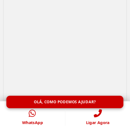
OLÁ, COMO PODEMOS AJUDAR?
Limpeza de Caixa de Água
WhatsApp
Ligar Agora