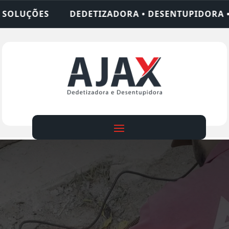
ADORA • DESENTUPIDORA • LIMPEZA DE FOSSA • 2