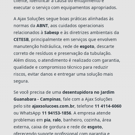
cliente, identificar a causa do entupimento e
executar o serviço com equipamentos apropriados.
A Ajax Soluções segue boas práticas alinhadas às
normas da
ABNT
, aos cuidados operacionais
relacionados à
Sabesp
e às diretrizes ambientais da
CETESB
, principalmente em serviços que envolvem
manutenção hidráulica, rede de
esgoto
, descarte
correto de resíduos e preservação da tubulação.
Além disso, o atendimento é realizado com garantia,
qualidade e compromisso técnico para reduzir
riscos, evitar danos e entregar uma solução mais
segura.
Se você precisa de uma
desentupidora no Jardim
Guanabara - Campinas
, fale com a Ajax Soluções
pelo site
ajaxsolucoes.com.br
, telefone
11 4114-6060
ou WhatsApp
11 94153-1856
. A empresa atende
problemas em
pia
,
ralo
, banheiro, cozinha, área
externa, caixa de gordura e rede de
esgoto
,
oferecendo suporte profissional com garantia e