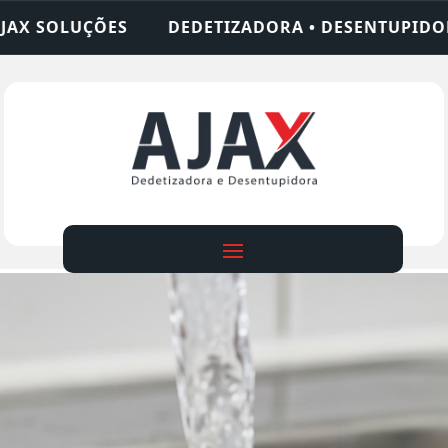
ZADORA • DESENTUPIDORA • LIMPEZA DE FOSSA • 