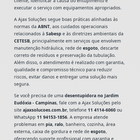
cliente, identificar a causa do entupimento e
executar o serviço com equipamentos apropriados.
A Ajax Soluções segue boas práticas alinhadas às
normas da
ABNT
, aos cuidados operacionais
relacionados à
Sabesp
e às diretrizes ambientais da
CETESB
, principalmente em serviços que envolvem
manutenção hidráulica, rede de
esgoto
, descarte
correto de resíduos e preservação da tubulação.
Além disso, o atendimento é realizado com garantia,
qualidade e compromisso técnico para reduzir
riscos, evitar danos e entregar uma solução mais
segura.
Se você precisa de uma
desentupidora no Jardim
Eudóxia - Campinas
, fale com a Ajax Soluções pelo
site
ajaxsolucoes.com.br
, telefone
11 4114-6060
ou
WhatsApp
11 94153-1856
. A empresa atende
problemas em
pia
,
ralo
, banheiro, cozinha, área
externa, caixa de gordura e rede de
esgoto
,
oferecendo suporte profissional com garantia e