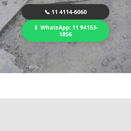
📞 11 4114-6060
📱 WhatsApp: 11 94153-
1856