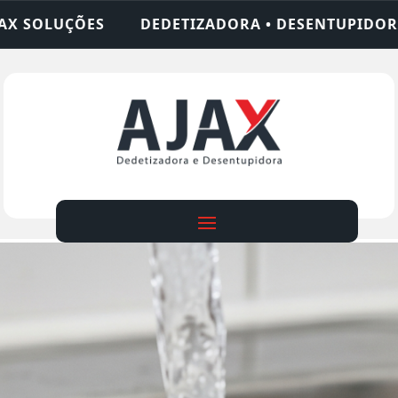
ZADORA • DESENTUPIDORA • LIMPEZA DE FOSSA • 