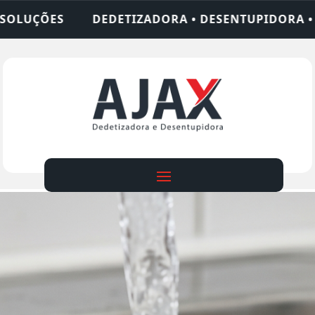
ORA • DESENTUPIDORA • LIMPEZA DE FOSSA • 24 