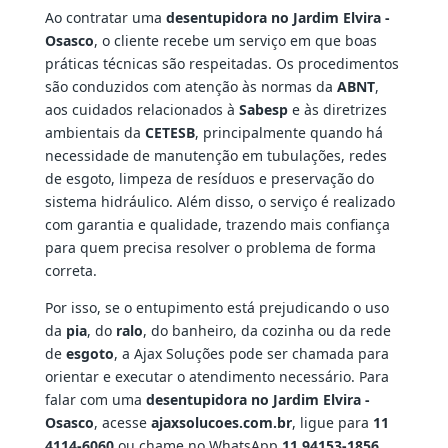
Ao contratar uma
desentupidora no Jardim Elvira -
Osasco
, o cliente recebe um serviço em que boas
práticas técnicas são respeitadas. Os procedimentos
são conduzidos com atenção às normas da
ABNT
,
aos cuidados relacionados à
Sabesp
e às diretrizes
ambientais da
CETESB
, principalmente quando há
necessidade de manutenção em tubulações, redes
de esgoto, limpeza de resíduos e preservação do
sistema hidráulico. Além disso, o serviço é realizado
com garantia e qualidade, trazendo mais confiança
para quem precisa resolver o problema de forma
correta.
Por isso, se o entupimento está prejudicando o uso
da
pia
, do
ralo
, do banheiro, da cozinha ou da rede
de
esgoto
, a Ajax Soluções pode ser chamada para
orientar e executar o atendimento necessário. Para
falar com uma
desentupidora no Jardim Elvira -
Osasco
, acesse
ajaxsolucoes.com.br
, ligue para
11
4114-6060
ou chame no WhatsApp
11 94153-1856
.