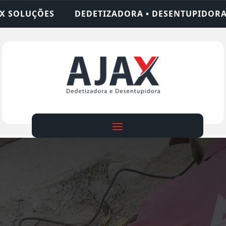
IZADORA • DESENTUPIDORA • LIMPEZA DE FOSSA •