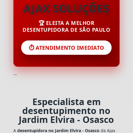
AJAX SOLUÇÕES
🏆 ELEITA A MELHOR
DESENTUPIDORA DE SÃO PAULO
⏱️ ATENDIMENTO IMEDIATO
```
Especialista em
desentupimento no
Jardim Elvira - Osasco
A
desentupidora no Jardim Elvira - Osasco
da Ajax