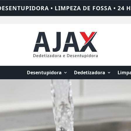
• 24 HORAS • CHAME QUEM RESOLVE: AJAX 
Desentupidora
Dedetizadora
Limpa