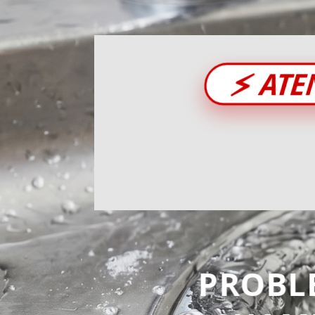
⚡
ATE
PROBL