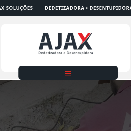
IZADORA • DESENTUPIDORA • LIMPEZA DE FOSSA •