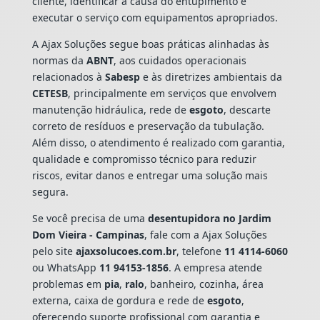
cliente, identificar a causa do entupimento e
executar o serviço com equipamentos apropriados.
A Ajax Soluções segue boas práticas alinhadas às
normas da
ABNT
, aos cuidados operacionais
relacionados à
Sabesp
e às diretrizes ambientais da
CETESB
, principalmente em serviços que envolvem
manutenção hidráulica, rede de
esgoto
, descarte
correto de resíduos e preservação da tubulação.
Além disso, o atendimento é realizado com garantia,
qualidade e compromisso técnico para reduzir
riscos, evitar danos e entregar uma solução mais
segura.
Se você precisa de uma
desentupidora no Jardim
Dom Vieira - Campinas
, fale com a Ajax Soluções
pelo site
ajaxsolucoes.com.br
, telefone
11 4114-6060
ou WhatsApp
11 94153-1856
. A empresa atende
problemas em
pia
,
ralo
, banheiro, cozinha, área
externa, caixa de gordura e rede de
esgoto
,
oferecendo suporte profissional com garantia e