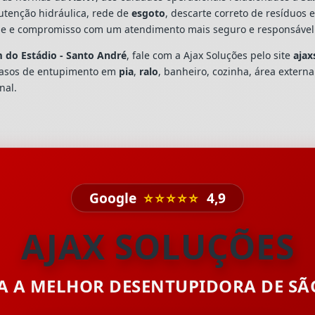
utenção hidráulica, rede de
esgoto
, descarte correto de resíduos 
dade e compromisso com um atendimento mais seguro e responsável
 do Estádio - Santo André
, fale com a Ajax Soluções pelo site
ajax
casos de entupimento em
pia
,
ralo
, banheiro, cozinha, área extern
nal.
Google
⭐⭐⭐⭐⭐
4,9
AJAX SOLUÇÕES
TA A MELHOR DESENTUPIDORA DE S