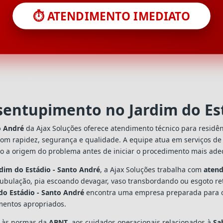
⏱️ ATENDIMENTO IMEDIATO
sentupimento no Jardim do Es
o André
da Ajax Soluções oferece atendimento técnico para residê
com rapidez, segurança e qualidade. A equipe atua em serviços d
do a origem do problema antes de iniciar o procedimento mais ad
dim do Estádio - Santo André
, a Ajax Soluções trabalha com
aten
tubulação, pia escoando devagar, vaso transbordando ou esgoto re
do Estádio - Santo André
encontra uma empresa preparada para orie
mentos apropriados.
s às normas da
ABNT
, aos cuidados operacionais relacionados à
Sa