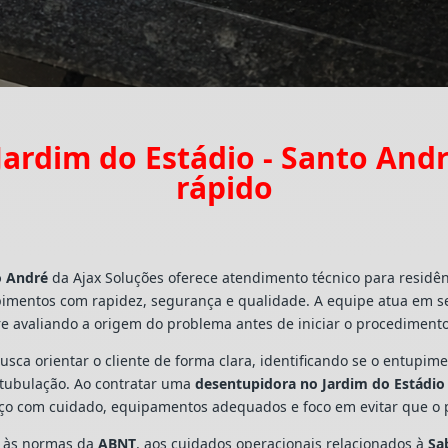
ardim do Estádio - Santo An
rápido
o André
da Ajax Soluções oferece atendimento técnico para residê
pimentos com rapidez, segurança e qualidade. A equipe atua em s
e avaliando a origem do problema antes de iniciar o procedimento
busca orientar o cliente de forma clara, identificando se o entupi
a tubulação. Ao contratar uma
desentupidora no Jardim do Estádio
viço com cuidado, equipamentos adequados e foco em evitar que o
s às normas da
ABNT
, aos cuidados operacionais relacionados à
Sa