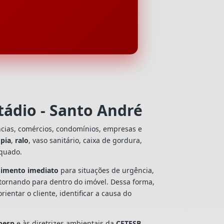
tádio - Santo André
ncias, comércios, condomínios, empresas e
e
pia
,
ralo
, vaso sanitário, caixa de gordura,
equado.
dimento imediato
para situações de urgência,
tornando para dentro do imóvel. Dessa forma,
ntar o cliente, identificar a causa do
besp
e às diretrizes ambientais da
CETESB
,