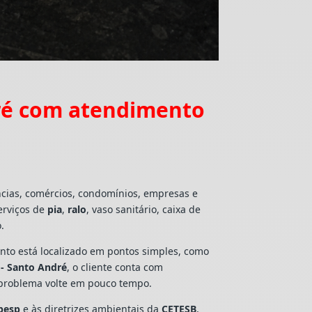
dré com atendimento
ncias, comércios, condomínios, empresas e
erviços de
pia
,
ralo
, vaso sanitário, caixa de
.
mento está localizado em pontos simples, como
 - Santo André
, o cliente conta com
 problema volte em pouco tempo.
besp
e às diretrizes ambientais da
CETESB
,