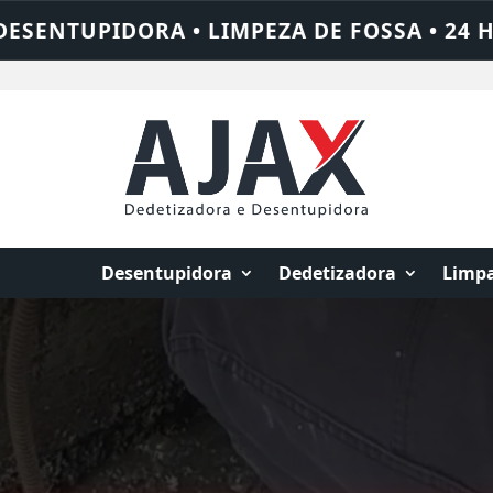
A • 24 HORAS • CHAME QUEM RESOLVE: AJA
Desentupidora
Dedetizadora
Limpa