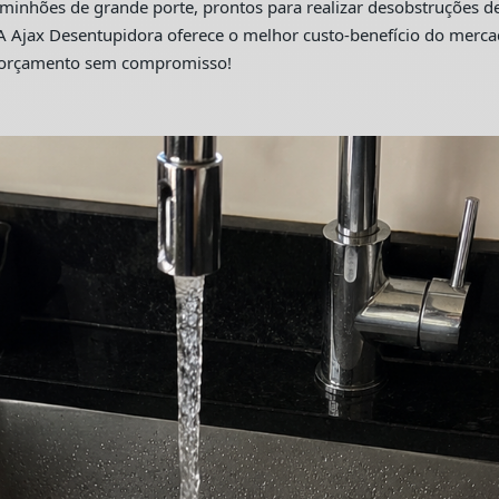
hões de grande porte, prontos para realizar desobstruções de 
A Ajax Desentupidora oferece o melhor custo-benefício do merc
m orçamento sem compromisso!