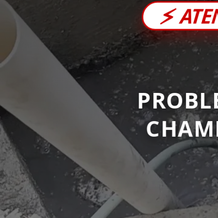
⚡
ATE
PROBL
CHAM