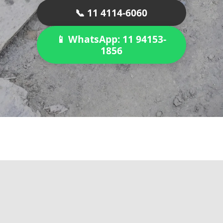
📞 11 4114-6060
📱 WhatsApp: 11 94153-
1856