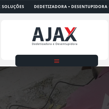
DORA • DESENTUPIDORA • LIMPEZA DE FOSSA • 24