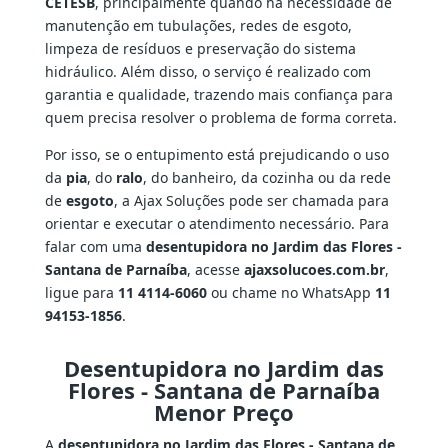
CETESB
, principalmente quando há necessidade de
manutenção em tubulações, redes de esgoto,
limpeza de resíduos e preservação do sistema
hidráulico. Além disso, o serviço é realizado com
garantia e qualidade, trazendo mais confiança para
quem precisa resolver o problema de forma correta.
Por isso, se o entupimento está prejudicando o uso
da
pia
, do
ralo
, do banheiro, da cozinha ou da rede
de
esgoto
, a Ajax Soluções pode ser chamada para
orientar e executar o atendimento necessário. Para
falar com uma
desentupidora no Jardim das Flores -
Santana de Parnaíba
, acesse
ajaxsolucoes.com.br
,
ligue para
11 4114-6060
ou chame no WhatsApp
11
94153-1856
.
Desentupidora no Jardim das
Flores - Santana de Parnaíba
Menor Preço
A
desentupidora no Jardim das Flores - Santana de