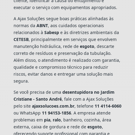
cliente, identificar a causa do entupimento e
executar o serviço com equipamentos apropriados.
A Ajax Soluções segue boas práticas alinhadas às
normas da
ABNT
, aos cuidados operacionais
relacionados à
Sabesp
e às diretrizes ambientais da
CETESB
, principalmente em serviços que envolvem
manutenção hidráulica, rede de
esgoto
, descarte
correto de resíduos e preservação da tubulação.
Além disso, o atendimento é realizado com garantia,
qualidade e compromisso técnico para reduzir
riscos, evitar danos e entregar uma solução mais
segura.
Se você precisa de uma
desentupidora no Jardim
Cristiane - Santo André
, fale com a Ajax Soluções
pelo site
ajaxsolucoes.com.br
, telefone
11 4114-6060
ou WhatsApp
11 94153-1856
. A empresa atende
problemas em
pia
,
ralo
, banheiro, cozinha, área
externa, caixa de gordura e rede de
esgoto
,
oferecendo suporte profissional com garantia e