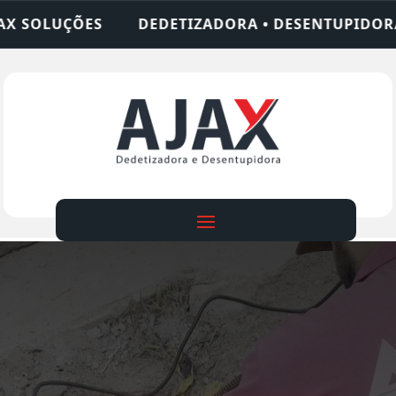
IZADORA • DESENTUPIDORA • LIMPEZA DE FOSSA •