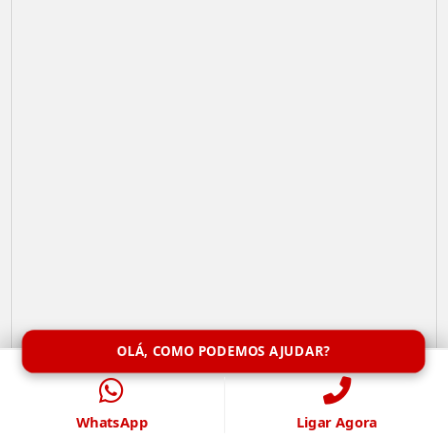
OLÁ, COMO PODEMOS AJUDAR?
Limpeza de Caixa de Água
WhatsApp
Ligar Agora