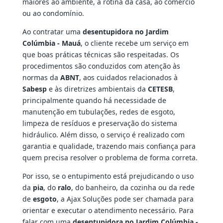
maiores ao ambiente, à rotina da casa, ao comércio
ou ao condomínio.
Ao contratar uma
desentupidora no Jardim
Colúmbia - Mauá
, o cliente recebe um serviço em
que boas práticas técnicas são respeitadas. Os
procedimentos são conduzidos com atenção às
normas da
ABNT
, aos cuidados relacionados à
Sabesp
e às diretrizes ambientais da
CETESB
,
principalmente quando há necessidade de
manutenção em tubulações, redes de esgoto,
limpeza de resíduos e preservação do sistema
hidráulico. Além disso, o serviço é realizado com
garantia e qualidade, trazendo mais confiança para
quem precisa resolver o problema de forma correta.
Por isso, se o entupimento está prejudicando o uso
da
pia
, do
ralo
, do banheiro, da cozinha ou da rede
de
esgoto
, a Ajax Soluções pode ser chamada para
orientar e executar o atendimento necessário. Para
falar com uma
desentupidora no Jardim Colúmbia -