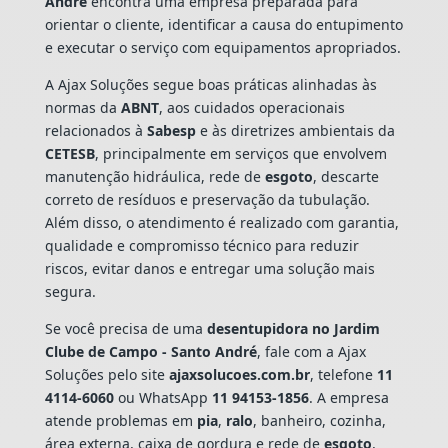
André
encontra uma empresa preparada para
orientar o cliente, identificar a causa do entupimento
e executar o serviço com equipamentos apropriados.
A Ajax Soluções segue boas práticas alinhadas às
normas da
ABNT
, aos cuidados operacionais
relacionados à
Sabesp
e às diretrizes ambientais da
CETESB
, principalmente em serviços que envolvem
manutenção hidráulica, rede de
esgoto
, descarte
correto de resíduos e preservação da tubulação.
Além disso, o atendimento é realizado com garantia,
qualidade e compromisso técnico para reduzir
riscos, evitar danos e entregar uma solução mais
segura.
Se você precisa de uma
desentupidora no Jardim
Clube de Campo - Santo André
, fale com a Ajax
Soluções pelo site
ajaxsolucoes.com.br
, telefone
11
4114-6060
ou WhatsApp
11 94153-1856
. A empresa
atende problemas em
pia
,
ralo
, banheiro, cozinha,
área externa, caixa de gordura e rede de
esgoto
,