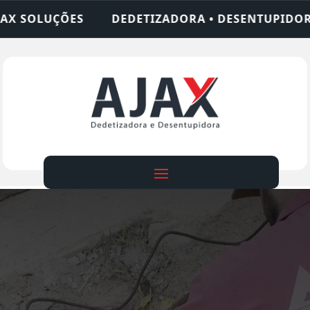
IZADORA • DESENTUPIDORA • LIMPEZA DE FOSSA •