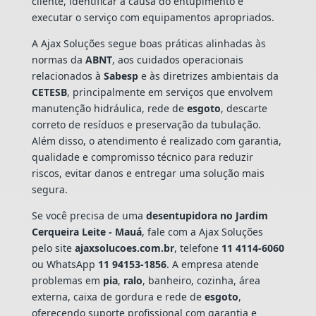
cliente, identificar a causa do entupimento e
executar o serviço com equipamentos apropriados.
A Ajax Soluções segue boas práticas alinhadas às
normas da
ABNT
, aos cuidados operacionais
relacionados à
Sabesp
e às diretrizes ambientais da
CETESB
, principalmente em serviços que envolvem
manutenção hidráulica, rede de
esgoto
, descarte
correto de resíduos e preservação da tubulação.
Além disso, o atendimento é realizado com garantia,
qualidade e compromisso técnico para reduzir
riscos, evitar danos e entregar uma solução mais
segura.
Se você precisa de uma
desentupidora no Jardim
Cerqueira Leite - Mauá
, fale com a Ajax Soluções
pelo site
ajaxsolucoes.com.br
, telefone
11 4114-6060
ou WhatsApp
11 94153-1856
. A empresa atende
problemas em
pia
,
ralo
, banheiro, cozinha, área
externa, caixa de gordura e rede de
esgoto
,
oferecendo suporte profissional com garantia e