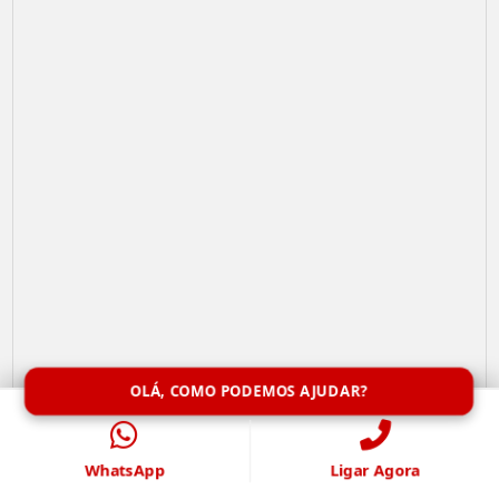
OLÁ, COMO PODEMOS AJUDAR?
Limpeza de Caixa de Água
WhatsApp
Ligar Agora