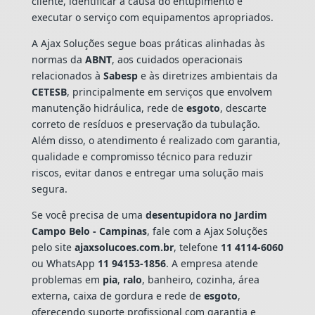
cliente, identificar a causa do entupimento e
executar o serviço com equipamentos apropriados.
A Ajax Soluções segue boas práticas alinhadas às
normas da
ABNT
, aos cuidados operacionais
relacionados à
Sabesp
e às diretrizes ambientais da
CETESB
, principalmente em serviços que envolvem
manutenção hidráulica, rede de
esgoto
, descarte
correto de resíduos e preservação da tubulação.
Além disso, o atendimento é realizado com garantia,
qualidade e compromisso técnico para reduzir
riscos, evitar danos e entregar uma solução mais
segura.
Se você precisa de uma
desentupidora no Jardim
Campo Belo - Campinas
, fale com a Ajax Soluções
pelo site
ajaxsolucoes.com.br
, telefone
11 4114-6060
ou WhatsApp
11 94153-1856
. A empresa atende
problemas em
pia
,
ralo
, banheiro, cozinha, área
externa, caixa de gordura e rede de
esgoto
,
oferecendo suporte profissional com garantia e