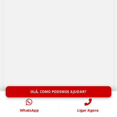
OLÁ, COMO PODEMOS AJUDAR?
Limpeza de Caixa de Água
WhatsApp
Ligar Agora