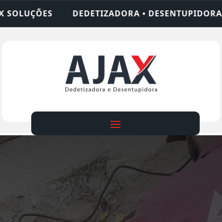
ZADORA • DESENTUPIDORA • LIMPEZA DE FOSSA • 