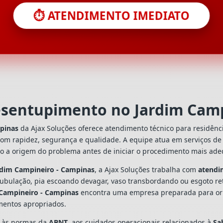
⏱️ ATENDIMENTO IMEDIATO
esentupimento no Jardim Cam
pinas
da Ajax Soluções oferece atendimento técnico para residênc
com rapidez, segurança e qualidade. A equipe atua em serviços d
do a origem do problema antes de iniciar o procedimento mais ad
rdim Campineiro - Campinas
, a Ajax Soluções trabalha com
atendi
tubulação, pia escoando devagar, vaso transbordando ou esgoto re
 Campineiro - Campinas
encontra uma empresa preparada para orien
mentos apropriados.
s às normas da
ABNT
, aos cuidados operacionais relacionados à
Sa