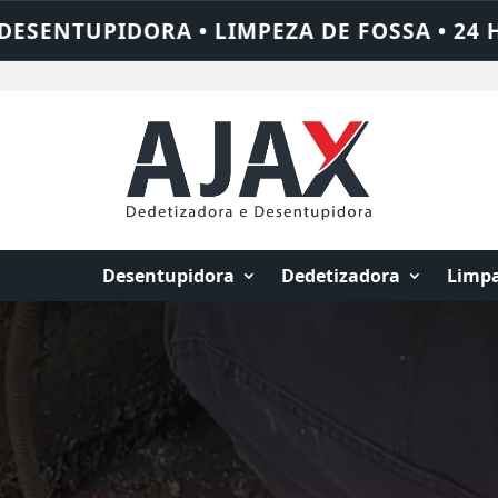
SA • 24 HORAS • CHAME QUEM RESOLVE: A
Desentupidora
Dedetizadora
Limpa