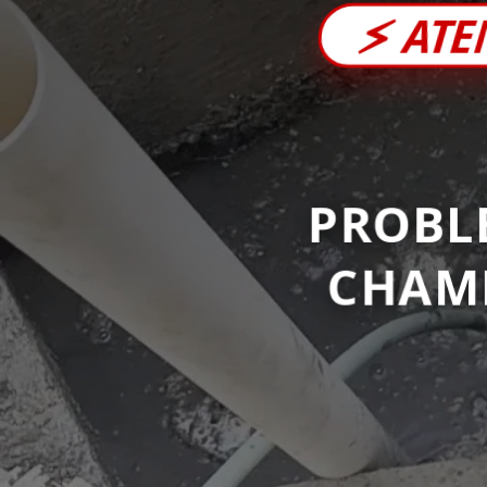
⚡
ATE
PROBL
CHAM