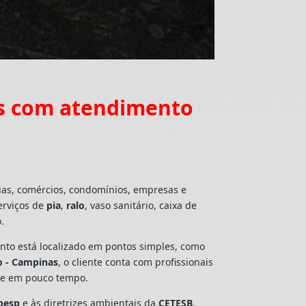
as com atendimento
ias, comércios, condomínios, empresas e
erviços de
pia
,
ralo
, vaso sanitário, caixa de
.
mento está localizado em pontos simples, como
o - Campinas
, o cliente conta com profissionais
lte em pouco tempo.
besp
e às diretrizes ambientais da
CETESB
,