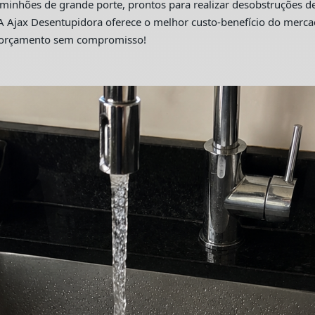
hões de grande porte, prontos para realizar desobstruções de 
A Ajax Desentupidora oferece o melhor custo-benefício do merc
m orçamento sem compromisso!