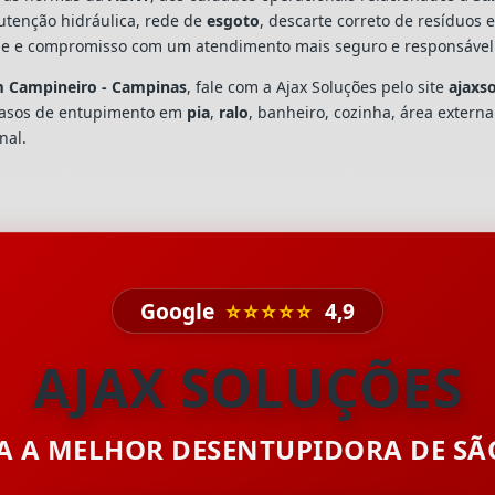
utenção hidráulica, rede de
esgoto
, descarte correto de resíduos 
dade e compromisso com um atendimento mais seguro e responsável
m Campineiro - Campinas
, fale com a Ajax Soluções pelo site
ajaxs
casos de entupimento em
pia
,
ralo
, banheiro, cozinha, área extern
nal.
Google
⭐⭐⭐⭐⭐
4,9
AJAX SOLUÇÕES
TA A MELHOR DESENTUPIDORA DE S