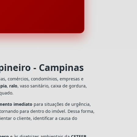
pineiro - Campinas
ias, comércios, condomínios, empresas e
e
pia
,
ralo
, vaso sanitário, caixa de gordura,
equado.
mento imediato
para situações de urgência,
tornando para dentro do imóvel. Dessa forma,
tar o cliente, identificar a causa do
besp
e às diretrizes ambientais da
CETESB
,