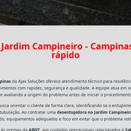
Jardim Campineiro - Campin
rápido
pinas
da Ajax Soluções oferece atendimento técnico para residênc
pimentos com rapidez, segurança e qualidade. A equipe atua em s
e avaliando a origem do problema antes de iniciar o procedimento
busca orientar o cliente de forma clara, identificando se o entupi
a tubulação. Ao contratar uma
desentupidora no Jardim Campineir
ado, equipamentos adequados e foco em evitar que o problema vo
s às normas da
ABNT
, aos cuidados operacionais relacionados à
Sa