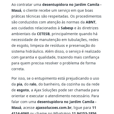
Ao contratar uma
desentupidora no Jardim Camila -
Mauá
, o cliente recebe um serviço em que boas
práticas técnicas são respeitadas. Os procedimentos
são conduzidos com atenção às normas da
ABNT
,
aos cuidados relacionados à
Sabesp
e às diretrizes
ambientais da
CETESB
, principalmente quando há
necessidade de manutenção em tubulações, redes
de esgoto, limpeza de resíduos e preservação do
sistema hidráulico. Além disso, o serviço é realizado
com garantia e qualidade, trazendo mais confiança
para quem precisa resolver o problema de forma
correta.
Por isso, se o entupimento está prejudicando o uso
da
pia
, do
ralo
, do banheiro, da cozinha ou da rede
de
esgoto
, a Ajax Soluções pode ser chamada para
orientar e executar o atendimento necessário. Para
falar com uma
desentupidora no Jardim Camila -
Mauá
, acesse
ajaxsolucoes.com.br
, ligue para
11
4114-6060
ou chame no WhatsApp
11 94153-1856
.