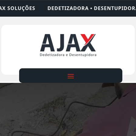
IZADORA • DESENTUPIDORA • LIMPEZA DE FOSSA •