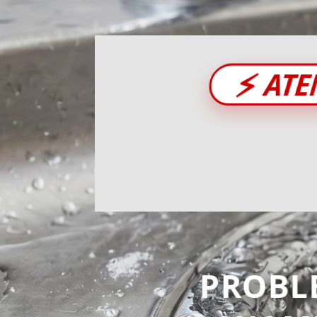
⚡
ATE
PROBL