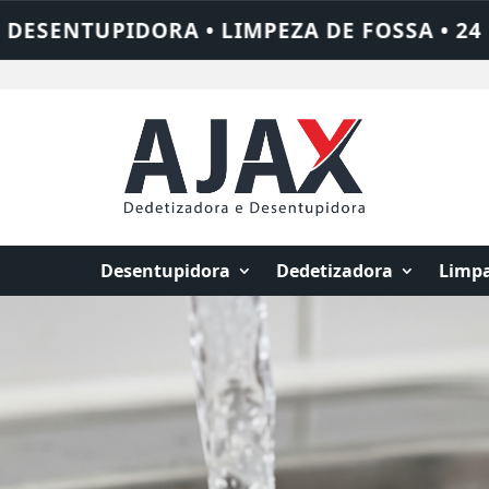
 • 24 HORAS • CHAME QUEM RESOLVE: AJAX
Desentupidora
Dedetizadora
Limpa