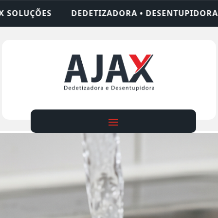
DORA • DESENTUPIDORA • LIMPEZA DE FOSSA • 24