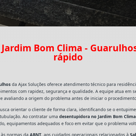
 Jardim Bom Clima - Guarulho
rápido
ulhos
da Ajax Soluções oferece atendimento técnico para residênc
pimentos com rapidez, segurança e qualidade. A equipe atua em s
e avaliando a origem do problema antes de iniciar o procedimento
busca orientar o cliente de forma clara, identificando se o entupi
a tubulação. Ao contratar uma
desentupidora no Jardim Bom Clima
ado, equipamentos adequados e foco em evitar que o problema vo
s às normas da
ABNT
, aos cuidados operacionais relacionados à
Sa