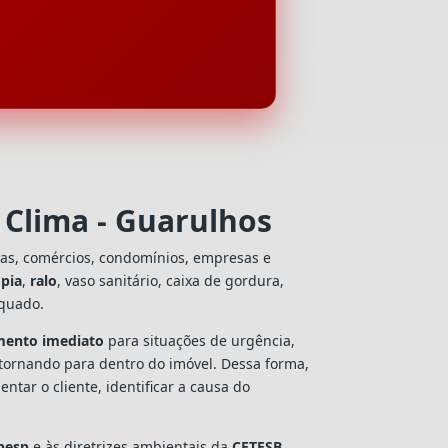
Clima - Guarulhos
ias, comércios, condomínios, empresas e
e
pia
,
ralo
, vaso sanitário, caixa de gordura,
equado.
mento imediato
para situações de urgência,
tornando para dentro do imóvel. Dessa forma,
tar o cliente, identificar a causa do
besp
e às diretrizes ambientais da
CETESB
,