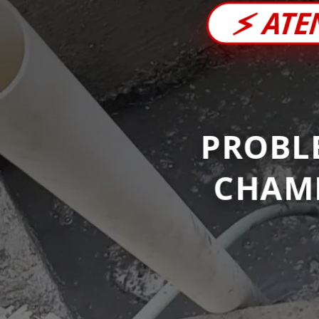
⚡
ATE
PROBL
CHAM