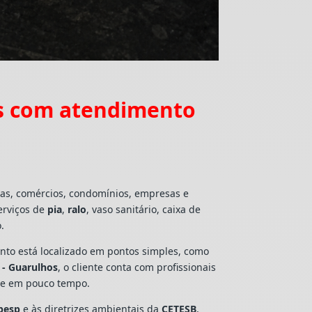
s com atendimento
ias, comércios, condomínios, empresas e
erviços de
pia
,
ralo
, vaso sanitário, caixa de
.
mento está localizado em pontos simples, como
 - Guarulhos
, o cliente conta com profissionais
lte em pouco tempo.
besp
e às diretrizes ambientais da
CETESB
,