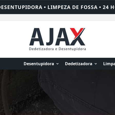
SSA • 24 HORAS • CHAME QUEM RESOLVE: 
Desentupidora
Dedetizadora
Limpa