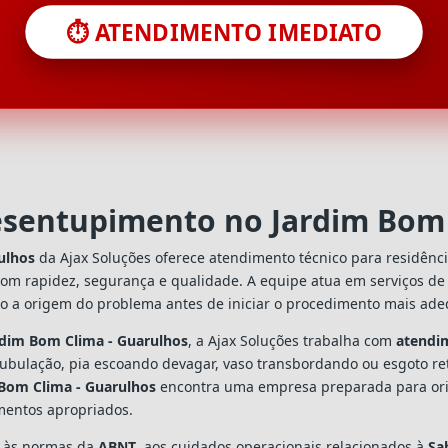
⏱️ ATENDIMENTO IMEDIATO
esentupimento no Jardim Bom 
ulhos
da Ajax Soluções oferece atendimento técnico para residênc
com rapidez, segurança e qualidade. A equipe atua em serviços d
do a origem do problema antes de iniciar o procedimento mais ad
rdim Bom Clima - Guarulhos
, a Ajax Soluções trabalha com
atendi
tubulação, pia escoando devagar, vaso transbordando ou esgoto re
Bom Clima - Guarulhos
encontra uma empresa preparada para orien
mentos apropriados.
s às normas da
ABNT
, aos cuidados operacionais relacionados à
Sa