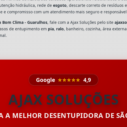
utenção hidráulica, rede de
esgoto
, descarte correto de resíduos 
dade e compromisso com um atendimento mais seguro e responsável
m Bom Clima - Guarulhos
, fale com a Ajax Soluções pelo site
ajaxs
casos de entupimento em
pia
,
ralo
, banheiro, cozinha, área extern
nal.
Google
⭐⭐⭐⭐⭐
4,9
AJAX SOLUÇÕES
TA A MELHOR DESENTUPIDORA DE S