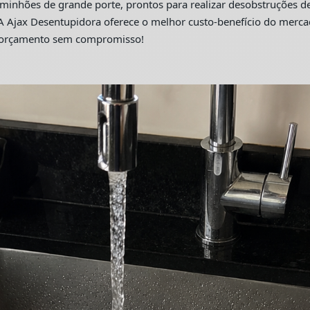
hões de grande porte, prontos para realizar desobstruções de 
A Ajax Desentupidora oferece o melhor custo-benefício do merc
m orçamento sem compromisso!