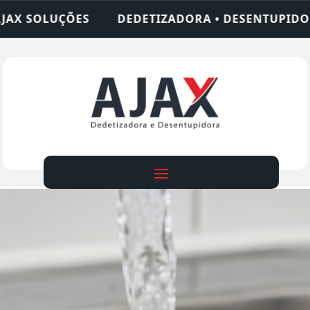
ZADORA • DESENTUPIDORA • LIMPEZA DE FOSSA • 