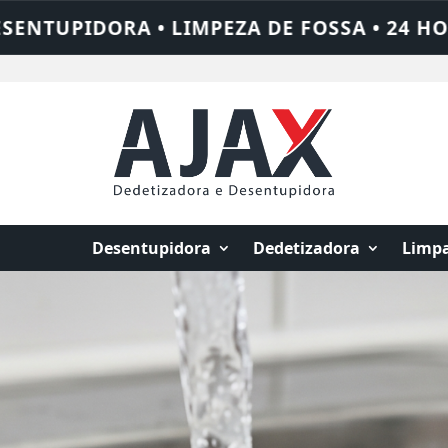
 HORAS • CHAME QUEM RESOLVE: AJAX SOL
Desentupidora
Dedetizadora
Limpa