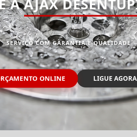
E A
AJAX DESENTU
SERVIÇO COM GARANTIA E QUALIDADE
ORÇAMENTO ONLINE
LIGUE AGORA