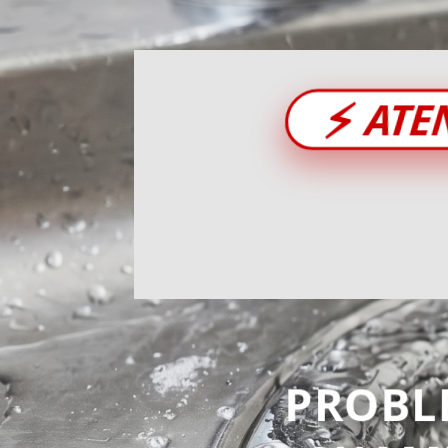
⚡
ATE
PROBL