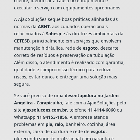
cliente, identificar a causa do entupimento e
executar o serviço com equipamentos apropriados.
A Ajax Soluções segue boas práticas alinhadas às
normas da
ABNT
, aos cuidados operacionais
relacionados à
Sabesp
e às diretrizes ambientais da
CETESB
, principalmente em serviços que envolvem
manutenção hidráulica, rede de
esgoto
, descarte
correto de resíduos e preservação da tubulação.
Além disso, o atendimento é realizado com garantia,
qualidade e compromisso técnico para reduzir
riscos, evitar danos e entregar uma solução mais
segura.
Se você precisa de uma
desentupidora no Jardim
Angélica - Carapicuíba
, fale com a Ajax Soluções pelo
site
ajaxsolucoes.com.br
, telefone
11 4114-6060
ou
WhatsApp
11 94153-1856
. A empresa atende
problemas em
pia
,
ralo
, banheiro, cozinha, área
externa, caixa de gordura e rede de
esgoto
,
oferecendo suporte profissional com garantia e