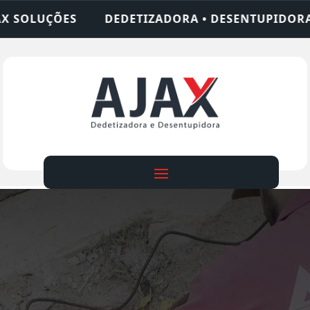
ZADORA • DESENTUPIDORA • LIMPEZA DE FOSSA • 