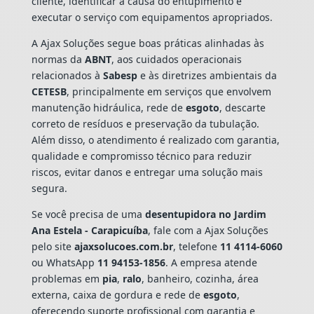
cliente, identificar a causa do entupimento e
executar o serviço com equipamentos apropriados.
A Ajax Soluções segue boas práticas alinhadas às
normas da
ABNT
, aos cuidados operacionais
relacionados à
Sabesp
e às diretrizes ambientais da
CETESB
, principalmente em serviços que envolvem
manutenção hidráulica, rede de
esgoto
, descarte
correto de resíduos e preservação da tubulação.
Além disso, o atendimento é realizado com garantia,
qualidade e compromisso técnico para reduzir
riscos, evitar danos e entregar uma solução mais
segura.
Se você precisa de uma
desentupidora no Jardim
Ana Estela - Carapicuíba
, fale com a Ajax Soluções
pelo site
ajaxsolucoes.com.br
, telefone
11 4114-6060
ou WhatsApp
11 94153-1856
. A empresa atende
problemas em
pia
,
ralo
, banheiro, cozinha, área
externa, caixa de gordura e rede de
esgoto
,
oferecendo suporte profissional com garantia e