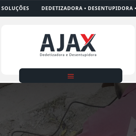
ADORA • DESENTUPIDORA • LIMPEZA DE FOSSA • 2