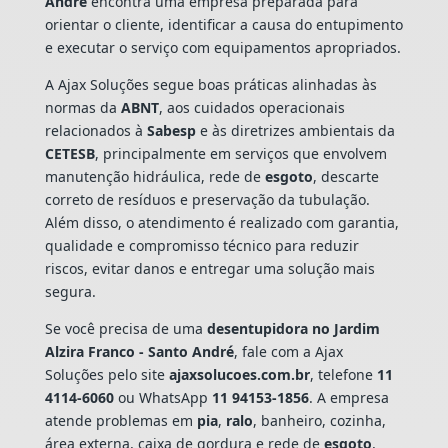
André
encontra uma empresa preparada para
orientar o cliente, identificar a causa do entupimento
e executar o serviço com equipamentos apropriados.
A Ajax Soluções segue boas práticas alinhadas às
normas da
ABNT
, aos cuidados operacionais
relacionados à
Sabesp
e às diretrizes ambientais da
CETESB
, principalmente em serviços que envolvem
manutenção hidráulica, rede de
esgoto
, descarte
correto de resíduos e preservação da tubulação.
Além disso, o atendimento é realizado com garantia,
qualidade e compromisso técnico para reduzir
riscos, evitar danos e entregar uma solução mais
segura.
Se você precisa de uma
desentupidora no Jardim
Alzira Franco - Santo André
, fale com a Ajax
Soluções pelo site
ajaxsolucoes.com.br
, telefone
11
4114-6060
ou WhatsApp
11 94153-1856
. A empresa
atende problemas em
pia
,
ralo
, banheiro, cozinha,
área externa, caixa de gordura e rede de
esgoto
,