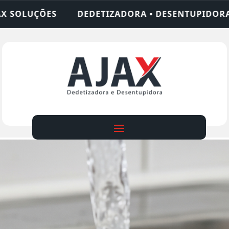
DORA • DESENTUPIDORA • LIMPEZA DE FOSSA • 24