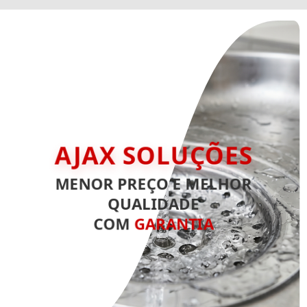
AJAX SOLUÇÕES
MENOR PREÇO E MELHOR
QUALIDADE
COM
GARANTIA