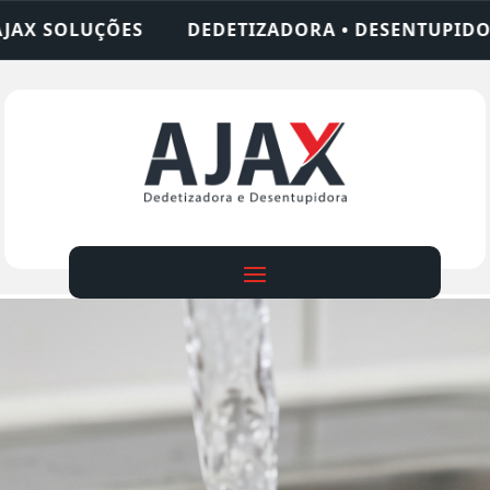
IZADORA • DESENTUPIDORA • LIMPEZA DE FOSSA •