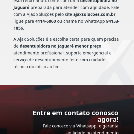
está retornando, conte com uma
desentupidora no
Jaguaré
preparada para atender com agilidade. Fale
com a Ajax Soluções pelo site
ajaxsolucoes.com.br
,
ligue para
4114-6060
ou chame no WhatsApp
94153-
1856
.
A Ajax Soluções é a escolha certa para quem precisa
de
desentupidora no Jaguaré menor preço
,
atendimento profissional, suporte emergencial e
serviço de desentupimento feito com cuidado
técnico do início ao fim.
Entre em contato conosco
agora!
Fale conosco via Whatsapp, e garanta
agilidade no atendimento