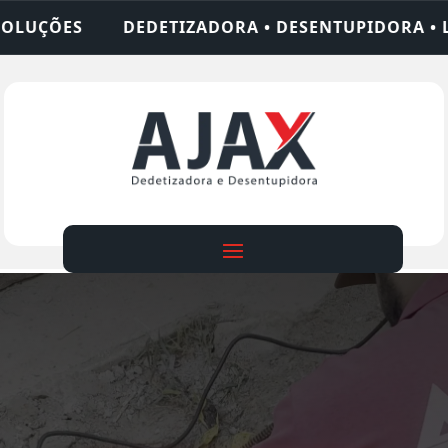
ORA • DESENTUPIDORA • LIMPEZA DE FOSSA • 24 