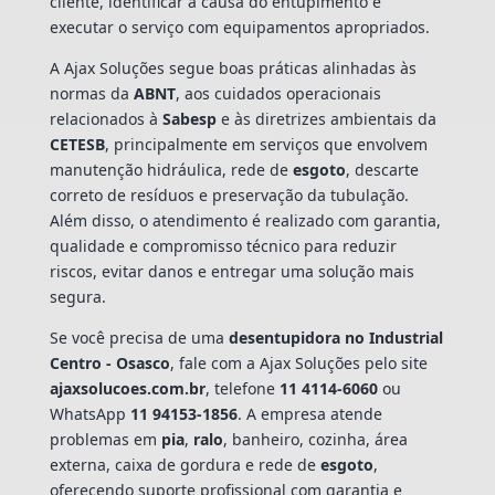
cliente, identificar a causa do entupimento e
executar o serviço com equipamentos apropriados.
A Ajax Soluções segue boas práticas alinhadas às
normas da
ABNT
, aos cuidados operacionais
relacionados à
Sabesp
e às diretrizes ambientais da
CETESB
, principalmente em serviços que envolvem
manutenção hidráulica, rede de
esgoto
, descarte
correto de resíduos e preservação da tubulação.
Além disso, o atendimento é realizado com garantia,
qualidade e compromisso técnico para reduzir
riscos, evitar danos e entregar uma solução mais
segura.
Se você precisa de uma
desentupidora no Industrial
Centro - Osasco
, fale com a Ajax Soluções pelo site
ajaxsolucoes.com.br
, telefone
11 4114-6060
ou
WhatsApp
11 94153-1856
. A empresa atende
problemas em
pia
,
ralo
, banheiro, cozinha, área
externa, caixa de gordura e rede de
esgoto
,
oferecendo suporte profissional com garantia e