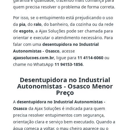
garantia e qualidade, trazendo mais confiança para
quem precisa resolver o problema de forma correta.
Por isso, se o entupimento está prejudicando o uso
da
pia
, do
ralo
, do banheiro, da cozinha ou da rede
de
esgoto
, a Ajax Soluções pode ser chamada para
orientar e executar o atendimento necessário. Para
falar com uma
desentupidora no Industrial
Autonomistas - Osasco
, acesse
ajaxsolucoes.com.br
, ligue para
11 4114-6060
ou
chame no WhatsApp
11 94153-1856
.
Desentupidora no Industrial
Autonomistas - Osasco Menor
Preço
A
desentupidora no Industrial Autonomistas -
Osasco
da Ajax Soluções é indicada para quem
precisa resolver entupimentos com segurança,
orientação clara e serviço bem executado. Quando a
água começa a voltar, o mau cheiro aparece ou o