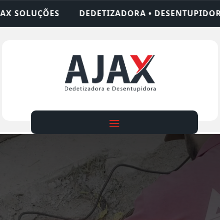
IZADORA • DESENTUPIDORA • LIMPEZA DE FOSSA •