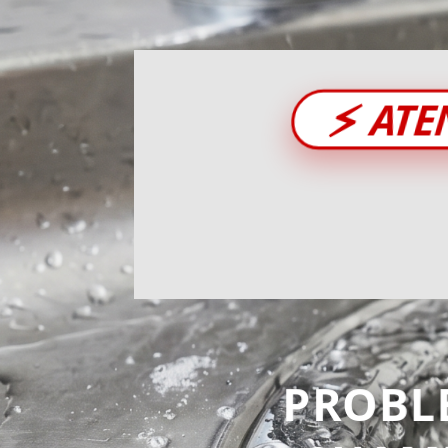
⚡
ATE
PROBL