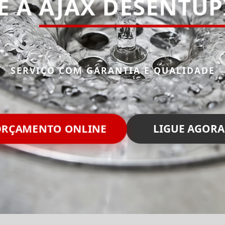
E A
AJAX DESENTU
SERVIÇO COM GARANTIA E QUALIDADE
ORÇAMENTO ONLINE
LIGUE AGORA