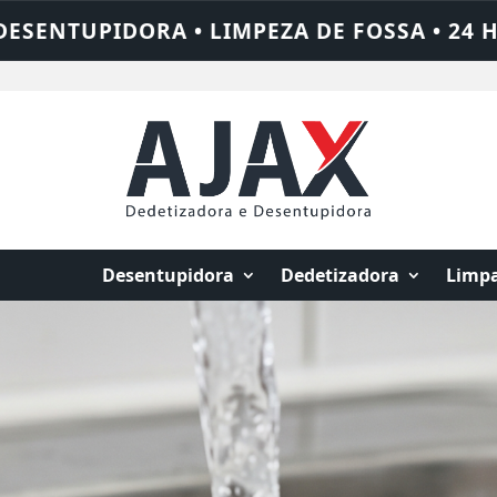
 24 HORAS • CHAME QUEM RESOLVE: AJAX S
Desentupidora
Dedetizadora
Limpa