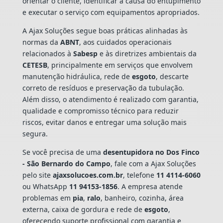
orientar o cliente, identificar a causa do entupimento
e executar o serviço com equipamentos apropriados.
A Ajax Soluções segue boas práticas alinhadas às
normas da
ABNT
, aos cuidados operacionais
relacionados à
Sabesp
e às diretrizes ambientais da
CETESB
, principalmente em serviços que envolvem
manutenção hidráulica, rede de
esgoto
, descarte
correto de resíduos e preservação da tubulação.
Além disso, o atendimento é realizado com garantia,
qualidade e compromisso técnico para reduzir
riscos, evitar danos e entregar uma solução mais
segura.
Se você precisa de uma
desentupidora no Dos Finco
- São Bernardo do Campo
, fale com a Ajax Soluções
pelo site
ajaxsolucoes.com.br
, telefone
11 4114-6060
ou WhatsApp
11 94153-1856
. A empresa atende
problemas em
pia
,
ralo
, banheiro, cozinha, área
externa, caixa de gordura e rede de
esgoto
,
oferecendo suporte profissional com garantia e