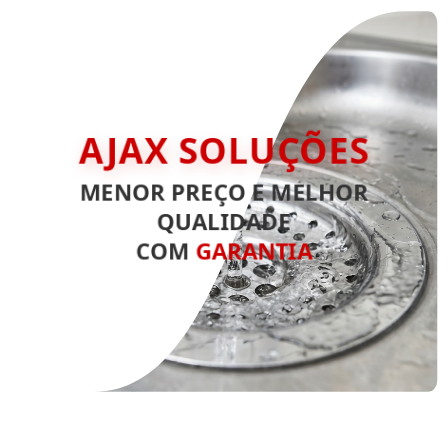
AJAX SOLUÇÕES
MENOR PREÇO E MELHOR
QUALIDADE
COM
GARANTIA