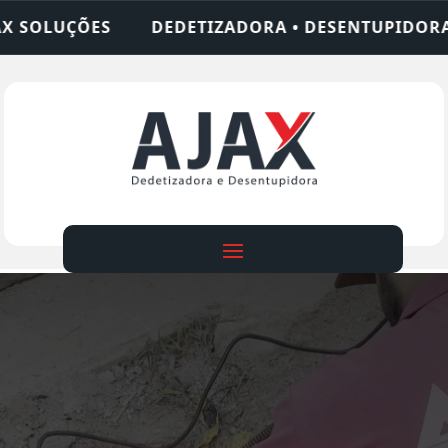
IZADORA • DESENTUPIDORA • LIMPEZA DE FOSSA •