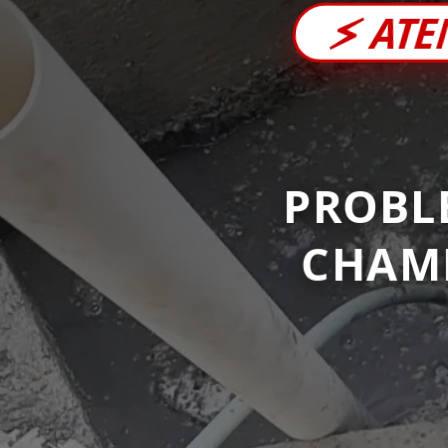
⚡
ATE
PROBL
CHAM