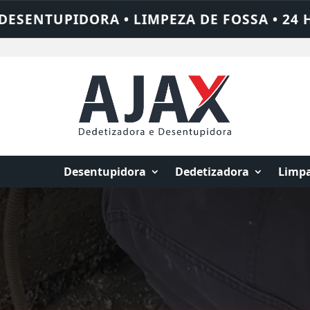
SSA • 24 HORAS • CHAME QUEM RESOLVE: 
Desentupidora
Dedetizadora
Limpa