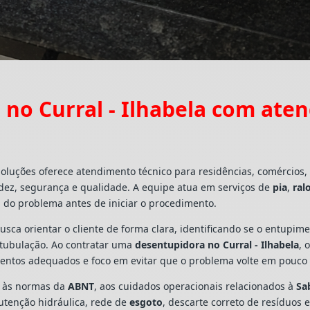
no Curral - Ilhabela com ate
Soluções oferece atendimento técnico para residências, comércios
dez, segurança e qualidade. A equipe atua em serviços de
pia
,
ral
 do problema antes de iniciar o procedimento.
busca orientar o cliente de forma clara, identificando se o entupi
a tubulação. Ao contratar uma
desentupidora no Curral - Ilhabela
, 
mentos adequados e foco em evitar que o problema volte em pouco
s às normas da
ABNT
, aos cuidados operacionais relacionados à
Sa
utenção hidráulica, rede de
esgoto
, descarte correto de resíduos 