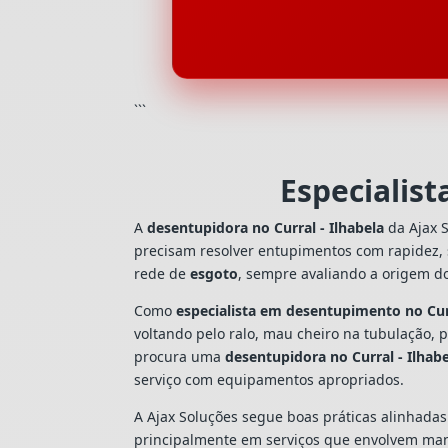
```
Especialis
A
desentupidora no Curral - Ilhabela
da Ajax S
precisam resolver entupimentos com rapidez,
rede de
esgoto
, sempre avaliando a origem d
Como
especialista em desentupimento no Curr
voltando pelo ralo, mau cheiro na tubulação,
procura uma
desentupidora no Curral - Ilhab
serviço com equipamentos apropriados.
A Ajax Soluções segue boas práticas alinhada
principalmente em serviços que envolvem man