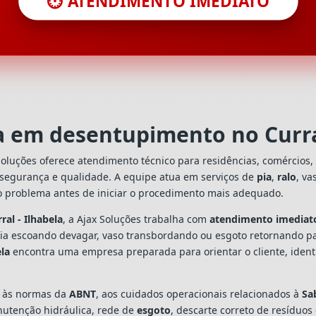
⏱️ ATENDIMENTO IMEDIATO
ta em desentupimento no Curral
oluções oferece atendimento técnico para residências, comércios
 segurança e qualidade. A equipe atua em serviços de
pia
,
ralo
, va
o problema antes de iniciar o procedimento mais adequado.
al - Ilhabela
, a Ajax Soluções trabalha com
atendimento imediat
 pia escoando devagar, vaso transbordando ou esgoto retornando p
ela
encontra uma empresa preparada para orientar o cliente, identi
s às normas da
ABNT
, aos cuidados operacionais relacionados à
Sa
utenção hidráulica, rede de
esgoto
, descarte correto de resíduos