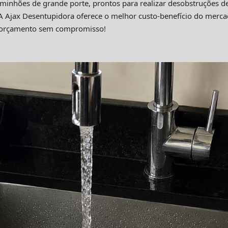
hões de grande porte, prontos para realizar desobstruções de 
A Ajax Desentupidora oferece o melhor custo-benefício do merc
m orçamento sem compromisso!