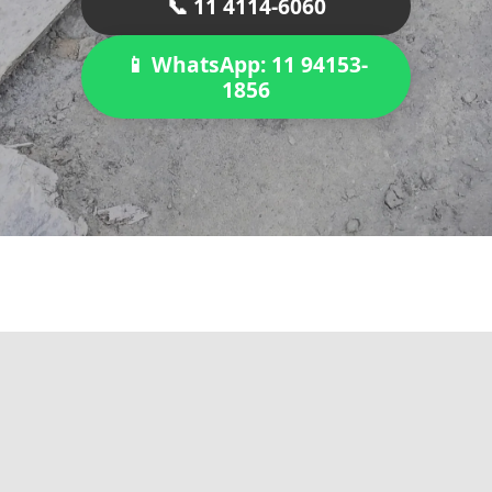
📞 11 4114-6060
📱 WhatsApp: 11 94153-
1856