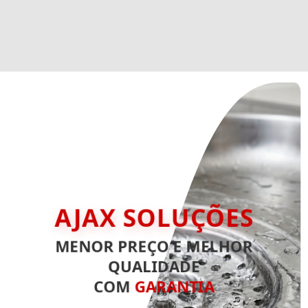
AJAX SOLUÇÕES
MENOR PREÇO E MELHOR
QUALIDADE
COM
GARANTIA