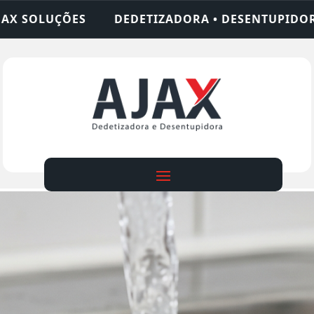
IZADORA • DESENTUPIDORA • LIMPEZA DE FOSSA •