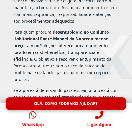
serviço envolve redes de esgoto, descarte correto e
manutenção hidráulica. Assim, o atendimento é feito
com mais segurança, responsabilidade e atenção
aos procedimentos adequados.
Para quem procura
desentupidora no Conjunto
Habitacional Padre Manoel da Nóbrega menor
preço
, a Ajax Soluções oferece um atendimento
focado em custo-benefício, transparência e
eficiência. O objetivo é resolver o entupimento da
forma correta, reduzindo o risco de retorno do
problema e evitando gastos maiores com reparos
futuros.
Se a pia está demorando para escoar, o ralo está com
cheiro ruim, o vaso está transbordando ou o esgoto
OLÁ, COMO PODEMOS AJUDAR?
está retornando, conte com uma
desentupidora no
Conjunto Habitacional Padre Manoel da Nóbrega
preparada para atender com agilidade. Fale com a
WhatsApp
Ligar Agora
Ajax Soluções pelo site
ajaxsolucoes.com.br
, ligue
para
4114-6060
ou chame no WhatsApp
94153-1856
.