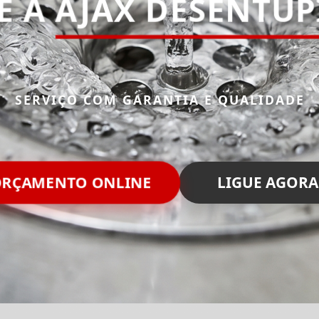
E A
AJAX DESENTU
SERVIÇO COM GARANTIA E QUALIDADE
ORÇAMENTO ONLINE
LIGUE AGORA