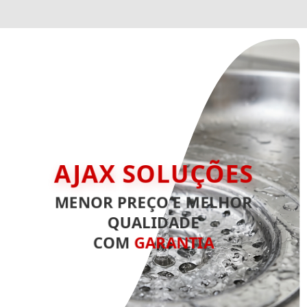
AJAX SOLUÇÕES
MENOR PREÇO E MELHOR
QUALIDADE
COM
GARANTIA