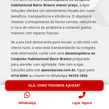
Habitacional Barro Branco menor preço
, a Ajax
Soluções oferece um atendimento focado em custo-
benefício, transparência e eficiência. O objetivo é
resolver o entupimento da forma correta, reduzindo
o risco de retorno do problema e evitando gastos
maiores com reparos futuros.
Se a pia está demorando para escoar, o ralo está com
cheiro ruim, o vaso está transbordando ou o esgoto
está retornando, conte com uma
desentupidora no
Conjunto Habitacional Barro Branco
preparada
para atender com agilidade. Fale com a Ajax
Soluções pelo site
ajaxsolucoes.com.br
, ligue para
4114-6060
ou chame no WhatsApp
94153-1856
.
A Ajax Soluções é a escolha certa para quem precisa
OLÁ, COMO PODEMOS AJUDAR?
de
desentupidora no Conjunto Habitacional Barro
Branco menor preço
, atendimento profissional,
suporte emergencial e serviço de desentupimento
WhatsApp
Ligar Agora
feito com cuidado técnico do início ao fim.