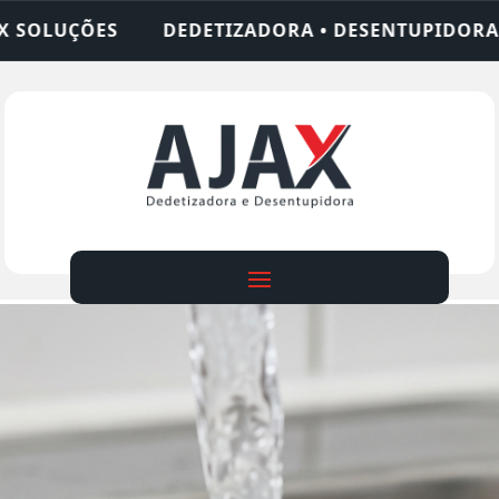
ADORA • DESENTUPIDORA • LIMPEZA DE FOSSA • 2