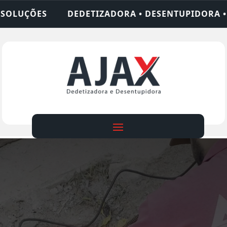
ORA • DESENTUPIDORA • LIMPEZA DE FOSSA • 24 