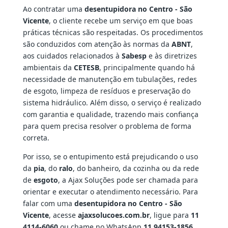
Ao contratar uma
desentupidora no Centro - São
Vicente
, o cliente recebe um serviço em que boas
práticas técnicas são respeitadas. Os procedimentos
são conduzidos com atenção às normas da
ABNT
,
aos cuidados relacionados à
Sabesp
e às diretrizes
ambientais da
CETESB
, principalmente quando há
necessidade de manutenção em tubulações, redes
de esgoto, limpeza de resíduos e preservação do
sistema hidráulico. Além disso, o serviço é realizado
com garantia e qualidade, trazendo mais confiança
para quem precisa resolver o problema de forma
correta.
Por isso, se o entupimento está prejudicando o uso
da
pia
, do
ralo
, do banheiro, da cozinha ou da rede
de
esgoto
, a Ajax Soluções pode ser chamada para
orientar e executar o atendimento necessário. Para
falar com uma
desentupidora no Centro - São
Vicente
, acesse
ajaxsolucoes.com.br
, ligue para
11
4114-6060
ou chame no WhatsApp
11 94153-1856
.