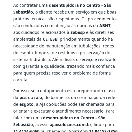
Ao contratar uma
desentupidora no Centro - São
Sebastião
, o cliente recebe um serviço em que boas
práticas técnicas são respeitadas. Os procedimentos
são conduzidos com atenção às normas da
ABNT
,
aos cuidados relacionados à
Sabesp
e às diretrizes
ambientais da
CETESB
, principalmente quando há
necessidade de manutenção em tubulações, redes
de esgoto, limpeza de resíduos e preservação do
sistema hidráulico. Além disso, o serviço é realizado
com garantia e qualidade, trazendo mais confiança
para quem precisa resolver o problema de forma
correta.
Por isso, se o entupimento está prejudicando o uso
da
pia
, do
ralo
, do banheiro, da cozinha ou da rede
de
esgoto
, a Ajax Soluções pode ser chamada para
orientar e executar o atendimento necessário. Para
falar com uma
desentupidora no Centro - São
Sebastião
, acesse
ajaxsolucoes.com.br
, ligue para
11 4114-6060
ou chame no WhatsApp
11 94153-1856
.