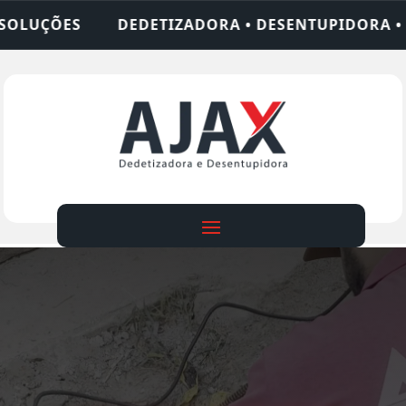
ADORA • DESENTUPIDORA • LIMPEZA DE FOSSA • 2