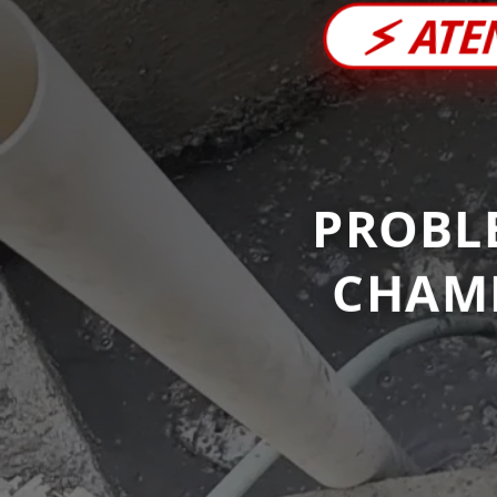
⚡
ATE
PROBL
CHAM