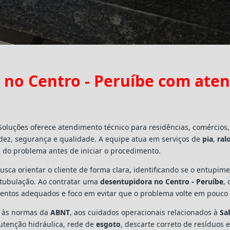
no Centro - Peruíbe com ate
Soluções oferece atendimento técnico para residências, comércio
dez, segurança e qualidade. A equipe atua em serviços de
pia
,
ral
 do problema antes de iniciar o procedimento.
busca orientar o cliente de forma clara, identificando se o entupi
a tubulação. Ao contratar uma
desentupidora no Centro - Peruíbe
,
mentos adequados e foco em evitar que o problema volte em pouco
s às normas da
ABNT
, aos cuidados operacionais relacionados à
Sa
utenção hidráulica, rede de
esgoto
, descarte correto de resíduos 