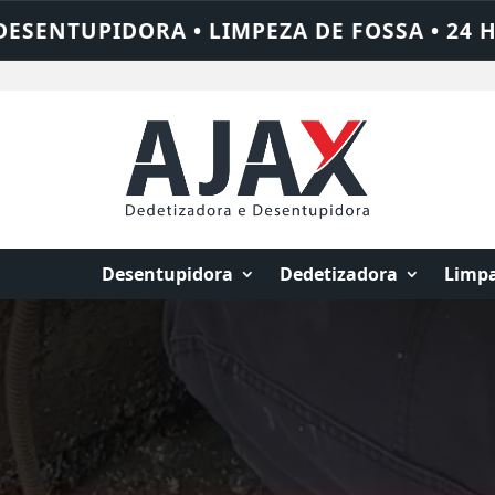
SA • 24 HORAS • CHAME QUEM RESOLVE: AJ
Desentupidora
Dedetizadora
Limpa