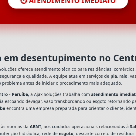
⏱️ ATENDIMENTO IMEDIATO
ta em desentupimento no Centr
Soluções oferece atendimento técnico para residências, comércios
 segurança e qualidade. A equipe atua em serviços de
pia
,
ralo
, va
o problema antes de iniciar o procedimento mais adequado.
tro - Peruíbe
, a Ajax Soluções trabalha com
atendimento imedia
 pia escoando devagar, vaso transbordando ou esgoto retornando p
íbe
encontra uma empresa preparada para orientar o cliente, ident
s às normas da
ABNT
, aos cuidados operacionais relacionados à
Sa
utenção hidráulica, rede de
esgoto
, descarte correto de resíduos