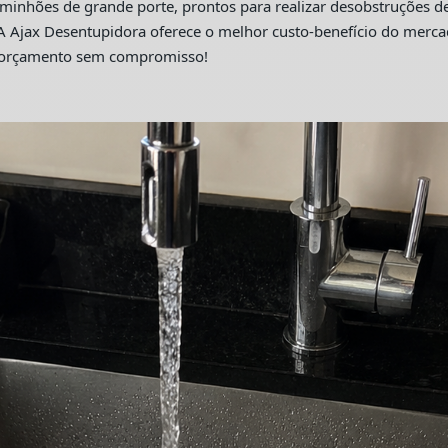
hões de grande porte, prontos para realizar desobstruções de 
A Ajax Desentupidora oferece o melhor custo-benefício do merc
m orçamento sem compromisso!