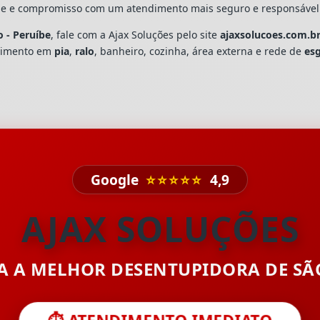
dade e compromisso com um atendimento mais seguro e responsável
 - Peruíbe
, fale com a Ajax Soluções pelo site
ajaxsolucoes.com.b
upimento em
pia
,
ralo
, banheiro, cozinha, área externa e rede de
es
Google
⭐⭐⭐⭐⭐
4,9
AJAX SOLUÇÕES
TA A MELHOR DESENTUPIDORA DE S