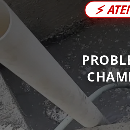
⚡
ATE
PROBL
CHAM