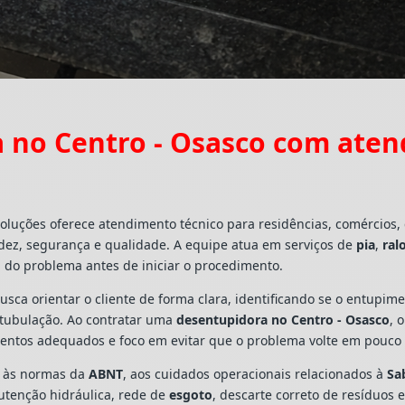
 no Centro - Osasco com aten
oluções oferece atendimento técnico para residências, comércios
dez, segurança e qualidade. A equipe atua em serviços de
pia
,
ral
 do problema antes de iniciar o procedimento.
busca orientar o cliente de forma clara, identificando se o entupi
a tubulação. Ao contratar uma
desentupidora no Centro - Osasco
, 
mentos adequados e foco em evitar que o problema volte em pouco
s às normas da
ABNT
, aos cuidados operacionais relacionados à
Sa
utenção hidráulica, rede de
esgoto
, descarte correto de resíduos 