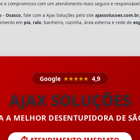
dade e compromisso com um atendimento mais seguro e responsável
o - Osasco
, fale com a Ajax Soluções pelo site
ajaxsolucoes.com.br
upimento em
pia
,
ralo
, banheiro, cozinha, área externa e rede de
es
Google
⭐⭐⭐⭐⭐
4,9
AJAX SOLUÇÕES
TA A MELHOR DESENTUPIDORA DE S