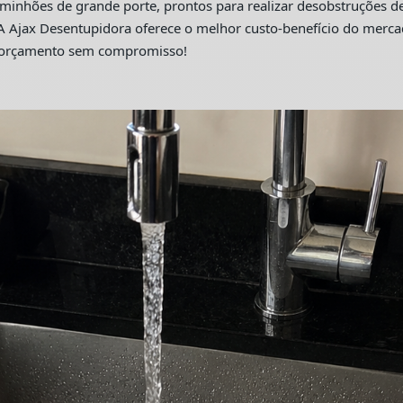
hões de grande porte, prontos para realizar desobstruções de 
A Ajax Desentupidora oferece o melhor custo-benefício do merc
m orçamento sem compromisso!