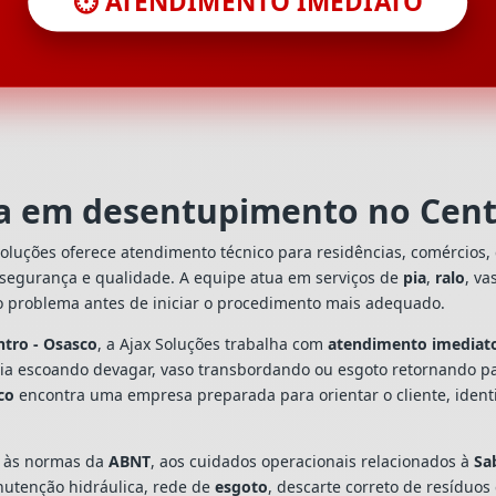
⏱️ ATENDIMENTO IMEDIATO
ta em desentupimento no Cent
oluções oferece atendimento técnico para residências, comércios
 segurança e qualidade. A equipe atua em serviços de
pia
,
ralo
, va
o problema antes de iniciar o procedimento mais adequado.
ntro - Osasco
, a Ajax Soluções trabalha com
atendimento imediat
 pia escoando devagar, vaso transbordando ou esgoto retornando p
co
encontra uma empresa preparada para orientar o cliente, identi
s às normas da
ABNT
, aos cuidados operacionais relacionados à
Sa
utenção hidráulica, rede de
esgoto
, descarte correto de resíduos