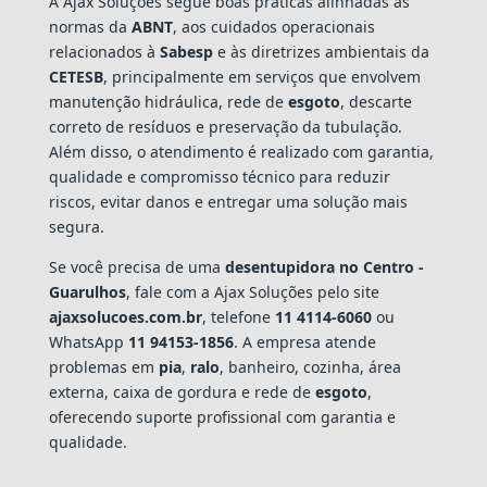
A Ajax Soluções segue boas práticas alinhadas às
normas da
ABNT
, aos cuidados operacionais
relacionados à
Sabesp
e às diretrizes ambientais da
CETESB
, principalmente em serviços que envolvem
manutenção hidráulica, rede de
esgoto
, descarte
correto de resíduos e preservação da tubulação.
Além disso, o atendimento é realizado com garantia,
qualidade e compromisso técnico para reduzir
riscos, evitar danos e entregar uma solução mais
segura.
Se você precisa de uma
desentupidora no Centro -
Guarulhos
, fale com a Ajax Soluções pelo site
ajaxsolucoes.com.br
, telefone
11 4114-6060
ou
WhatsApp
11 94153-1856
. A empresa atende
problemas em
pia
,
ralo
, banheiro, cozinha, área
externa, caixa de gordura e rede de
esgoto
,
oferecendo suporte profissional com garantia e
qualidade.