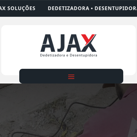
IZADORA • DESENTUPIDORA • LIMPEZA DE FOSSA •