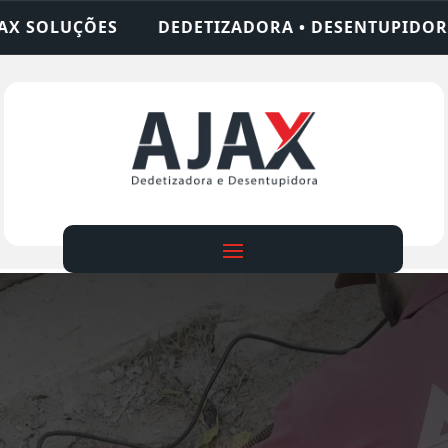
IZADORA • DESENTUPIDORA • LIMPEZA DE FOSSA •