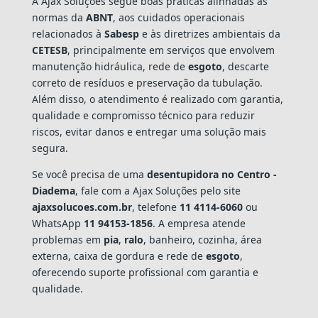
A Ajax Soluções segue boas práticas alinhadas às
normas da
ABNT
, aos cuidados operacionais
relacionados à
Sabesp
e às diretrizes ambientais da
CETESB
, principalmente em serviços que envolvem
manutenção hidráulica, rede de
esgoto
, descarte
correto de resíduos e preservação da tubulação.
Além disso, o atendimento é realizado com garantia,
qualidade e compromisso técnico para reduzir
riscos, evitar danos e entregar uma solução mais
segura.
Se você precisa de uma
desentupidora no Centro -
Diadema
, fale com a Ajax Soluções pelo site
ajaxsolucoes.com.br
, telefone
11 4114-6060
ou
WhatsApp
11 94153-1856
. A empresa atende
problemas em
pia
,
ralo
, banheiro, cozinha, área
externa, caixa de gordura e rede de
esgoto
,
oferecendo suporte profissional com garantia e
qualidade.