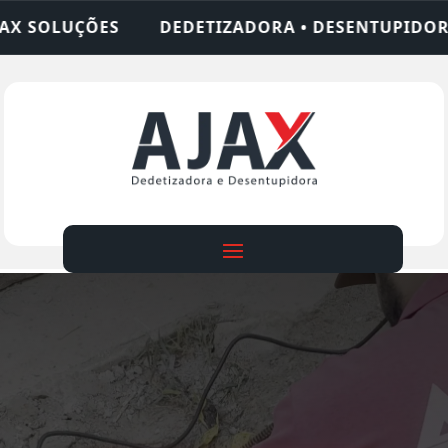
IZADORA • DESENTUPIDORA • LIMPEZA DE FOSSA •