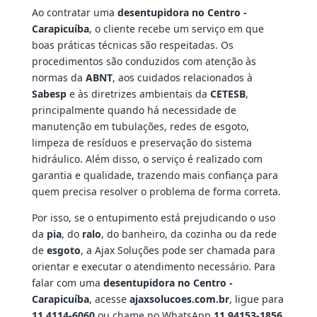
Ao contratar uma
desentupidora no Centro -
Carapicuíba
, o cliente recebe um serviço em que
boas práticas técnicas são respeitadas. Os
procedimentos são conduzidos com atenção às
normas da
ABNT
, aos cuidados relacionados à
Sabesp
e às diretrizes ambientais da
CETESB
,
principalmente quando há necessidade de
manutenção em tubulações, redes de esgoto,
limpeza de resíduos e preservação do sistema
hidráulico. Além disso, o serviço é realizado com
garantia e qualidade, trazendo mais confiança para
quem precisa resolver o problema de forma correta.
Por isso, se o entupimento está prejudicando o uso
da
pia
, do
ralo
, do banheiro, da cozinha ou da rede
de
esgoto
, a Ajax Soluções pode ser chamada para
orientar e executar o atendimento necessário. Para
falar com uma
desentupidora no Centro -
Carapicuíba
, acesse
ajaxsolucoes.com.br
, ligue para
11 4114-6060
ou chame no WhatsApp
11 94153-1856
.