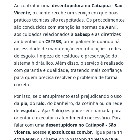
Ao contratar uma
desentupidora no Catiapoã - São
Vicente
, o cliente recebe um serviço em que boas
práticas técnicas são respeitadas. Os procedimentos
são conduzidos com atenção às normas da
ABNT
,
aos cuidados relacionados à
Sabesp
e às diretrizes
ambientais da
CETESB
, principalmente quando há
necessidade de manutenção em tubulações, redes
de esgoto, limpeza de resíduos e preservação do
sistema hidráulico. Além disso, o serviço é realizado
com garantia e qualidade, trazendo mais confiança
para quem precisa resolver o problema de forma
correta.
Por isso, se o entupimento está prejudicando o uso
da
pia
, do
ralo
, do banheiro, da cozinha ou da rede
de
esgoto
, a Ajax Soluções pode ser chamada para
orientar e executar o atendimento necessário. Para
falar com uma
desentupidora no Catiapoã - São
Vicente
, acesse
ajaxsolucoes.com.br
, ligue para
11
4114-6060
ou chame no WhatsApp
11 94153-1856
.