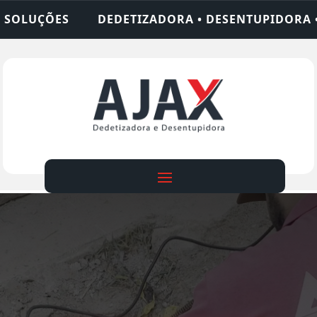
ADORA • DESENTUPIDORA • LIMPEZA DE FOSSA • 2