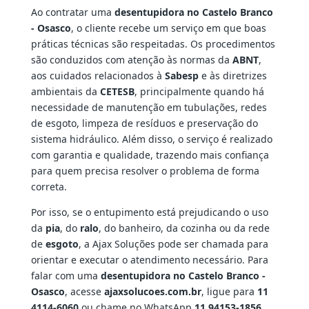
Ao contratar uma
desentupidora no Castelo Branco
- Osasco
, o cliente recebe um serviço em que boas
práticas técnicas são respeitadas. Os procedimentos
são conduzidos com atenção às normas da
ABNT
,
aos cuidados relacionados à
Sabesp
e às diretrizes
ambientais da
CETESB
, principalmente quando há
necessidade de manutenção em tubulações, redes
de esgoto, limpeza de resíduos e preservação do
sistema hidráulico. Além disso, o serviço é realizado
com garantia e qualidade, trazendo mais confiança
para quem precisa resolver o problema de forma
correta.
Por isso, se o entupimento está prejudicando o uso
da
pia
, do
ralo
, do banheiro, da cozinha ou da rede
de
esgoto
, a Ajax Soluções pode ser chamada para
orientar e executar o atendimento necessário. Para
falar com uma
desentupidora no Castelo Branco -
Osasco
, acesse
ajaxsolucoes.com.br
, ligue para
11
4114-6060
ou chame no WhatsApp
11 94153-1856
.