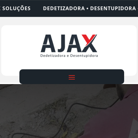
ORA • DESENTUPIDORA • LIMPEZA DE FOSSA • 24 