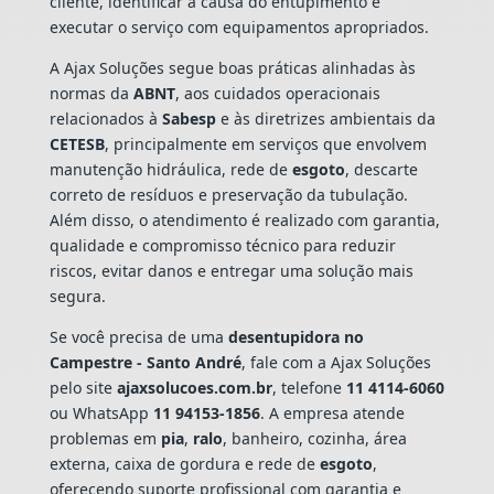
cliente, identificar a causa do entupimento e
executar o serviço com equipamentos apropriados.
A Ajax Soluções segue boas práticas alinhadas às
normas da
ABNT
, aos cuidados operacionais
relacionados à
Sabesp
e às diretrizes ambientais da
CETESB
, principalmente em serviços que envolvem
manutenção hidráulica, rede de
esgoto
, descarte
correto de resíduos e preservação da tubulação.
Além disso, o atendimento é realizado com garantia,
qualidade e compromisso técnico para reduzir
riscos, evitar danos e entregar uma solução mais
segura.
Se você precisa de uma
desentupidora no
Campestre - Santo André
, fale com a Ajax Soluções
pelo site
ajaxsolucoes.com.br
, telefone
11 4114-6060
ou WhatsApp
11 94153-1856
. A empresa atende
problemas em
pia
,
ralo
, banheiro, cozinha, área
externa, caixa de gordura e rede de
esgoto
,
oferecendo suporte profissional com garantia e