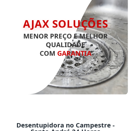
AJAX SOLUÇÕES
MENOR PREÇO E MELHOR
QUALIDADE
COM
GARANTIA
Desentupidora no Campestre -