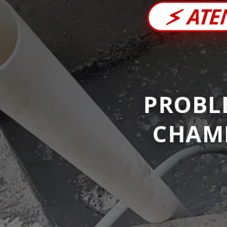
⚡
ATE
PROBL
CHAM