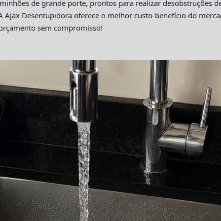
hões de grande porte, prontos para realizar desobstruções de 
A Ajax Desentupidora oferece o melhor custo-benefício do merc
m orçamento sem compromisso!