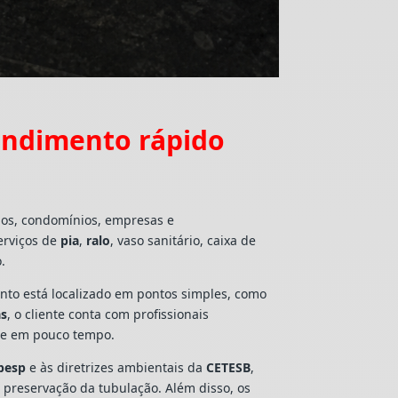
endimento rápido
ios, condomínios, empresas e
erviços de
pia
,
ralo
, vaso sanitário, caixa de
.
mento está localizado em pontos simples, como
as
, o cliente conta com profissionais
lte em pouco tempo.
besp
e às diretrizes ambientais da
CETESB
,
e preservação da tubulação. Além disso, os