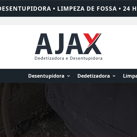
 • 24 HORAS • CHAME QUEM RESOLVE: AJA
Desentupidora
Dedetizadora
Limpa