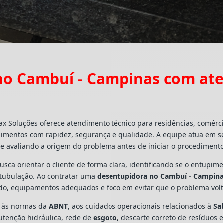
o Cambuí - Campinas com at
ax Soluções oferece atendimento técnico para residências, comérc
pimentos com rapidez, segurança e qualidade. A equipe atua em s
e avaliando a origem do problema antes de iniciar o procedimento
busca orientar o cliente de forma clara, identificando se o entupi
a tubulação. Ao contratar uma
desentupidora no Cambuí - Campin
ado, equipamentos adequados e foco em evitar que o problema vo
s às normas da
ABNT
, aos cuidados operacionais relacionados à
Sa
utenção hidráulica, rede de
esgoto
, descarte correto de resíduos 