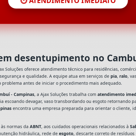
⏱️ ATENDIMENTO IMEDIATO
a em desentupimento no Cambu
ax Soluções oferece atendimento técnico para residências, comérc
 segurança e qualidade. A equipe atua em serviços de
pia
,
ralo
, va
o problema antes de iniciar o procedimento mais adequado.
ambuí - Campinas
, a Ajax Soluções trabalha com
atendimento imed
 pia escoando devagar, vaso transbordando ou esgoto retornando p
mpinas
encontra uma empresa preparada para orientar o cliente, id
s às normas da
ABNT
, aos cuidados operacionais relacionados à
Sa
utenção hidráulica, rede de
esgoto
, descarte correto de resíduos