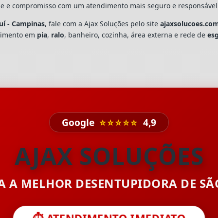
dade e compromisso com um atendimento mais seguro e responsável
uí - Campinas
, fale com a Ajax Soluções pelo site
ajaxsolucoes.co
upimento em
pia
,
ralo
, banheiro, cozinha, área externa e rede de
es
Google
⭐⭐⭐⭐⭐
4,9
AJAX SOLUÇÕES
TA A MELHOR DESENTUPIDORA DE S